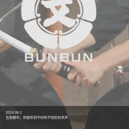
2024.08.3
2024.07.24
2024.07.23
2024.06.27
2024.06.17
在寂静中，你能听到平时听不到的剑术声
在东京的下町体验五感日本料理
来自美国的六位客人参加了武士表演和武士体验！
在东京见证史诗级武士戏剧！
享受浅草美丽的日本庭园，体验正宗的日本料理！